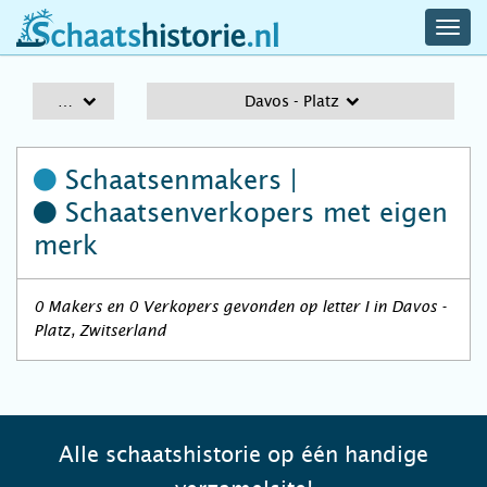
navig
schaatshistorie.nl
men
A-Z
Davos - Platz
Schaatsenmakers |
Schaatsenverkopers
met eigen
merk
0 Makers en 0 Verkopers gevonden op letter I in Davos -
Platz, Zwitserland
Alle schaatshistorie op één handige