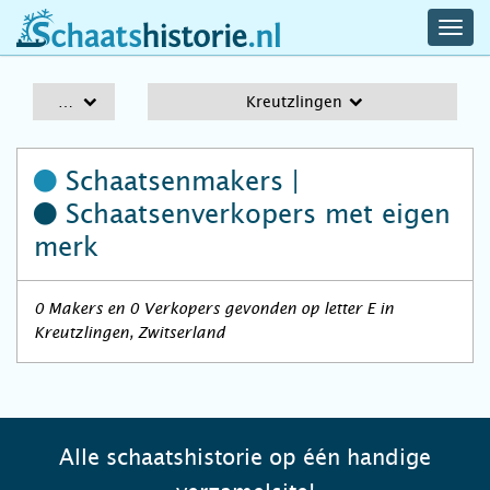
navig
schaatshistorie.nl
men
A-Z
Kreutzlingen
Schaatsenmakers |
Schaatsenverkopers
met eigen
merk
0 Makers en 0 Verkopers gevonden op letter E in
Kreutzlingen, Zwitserland
Alle schaatshistorie op één handige