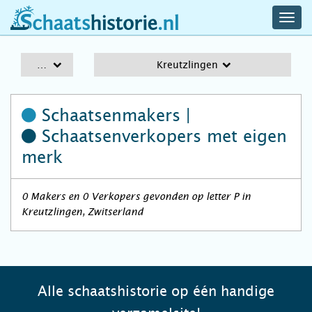
navig
schaatshistorie.nl
men
A-Z
Kreutzlingen
Schaatsenmakers |
Schaatsenverkopers
met eigen
merk
0 Makers en 0 Verkopers gevonden op letter P in
Kreutzlingen, Zwitserland
Alle schaatshistorie op één handige