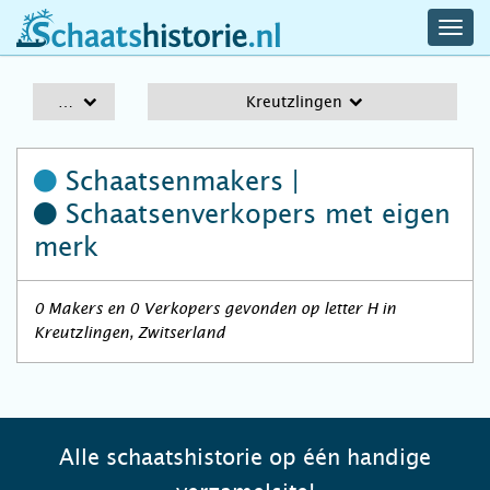
navig
schaatshistorie.nl
men
A-Z
Kreutzlingen
Schaatsenmakers |
Schaatsenverkopers
met eigen
merk
0 Makers en 0 Verkopers gevonden op letter H in
Kreutzlingen, Zwitserland
Alle schaatshistorie op één handige