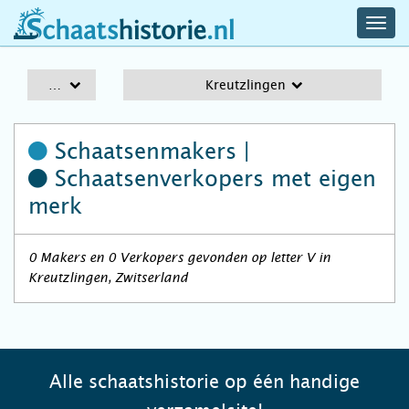
navig
schaatshistorie.nl
men
A-Z
Kreutzlingen
Schaatsenmakers |
Schaatsenverkopers
met eigen
merk
0 Makers en 0 Verkopers gevonden op letter V in
Kreutzlingen, Zwitserland
Alle schaatshistorie op één handige