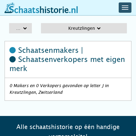
navig
schaatshistorie.nl
men
A-Z
Kreutzlingen
Schaatsenmakers |
Schaatsenverkopers
met eigen
merk
0 Makers en 0 Verkopers gevonden op letter J in
Kreutzlingen, Zwitserland
Alle schaatshistorie op één handige