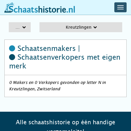
navig
schaatshistorie.nl
men
A-Z
Kreutzlingen
Schaatsenmakers |
Schaatsenverkopers
met eigen
merk
0 Makers en 0 Verkopers gevonden op letter N in
Kreutzlingen, Zwitserland
Alle schaatshistorie op één handige