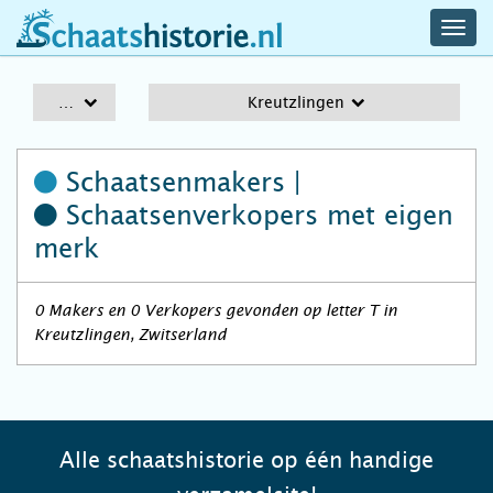
navig
schaatshistorie.nl
men
A-Z
Kreutzlingen
Schaatsenmakers |
Schaatsenverkopers
met eigen
merk
0 Makers en 0 Verkopers gevonden op letter T in
Kreutzlingen, Zwitserland
Alle schaatshistorie op één handige