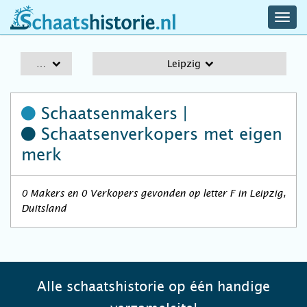
navig
schaatshistorie.nl
men
A-Z
Leipzig
Schaatsenmakers |
Schaatsenverkopers
met eigen
merk
0 Makers en 0 Verkopers gevonden op letter F in Leipzig,
Duitsland
Alle schaatshistorie op één handige