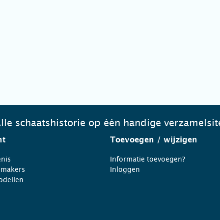
lle schaatshistorie op één handige verzamelsit
ht
Toevoegen
/ wijzigen
nis
Informatie toevoegen?
nmakers
Inloggen
odellen