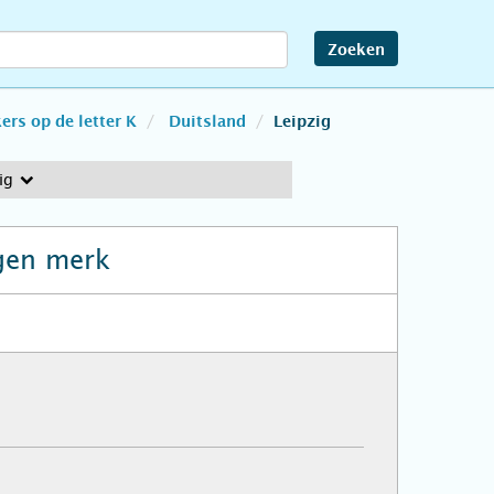
Zoeken
rs op de letter K
Duitsland
Leipzig
ig
gen merk