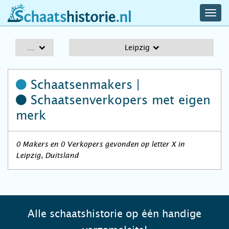
navig
schaatshistorie.nl
men
A-Z
Leipzig
Schaatsenmakers |
Schaatsenverkopers
met eigen
merk
0 Makers en 0 Verkopers gevonden op letter X in
Leipzig, Duitsland
Alle schaatshistorie op één handige