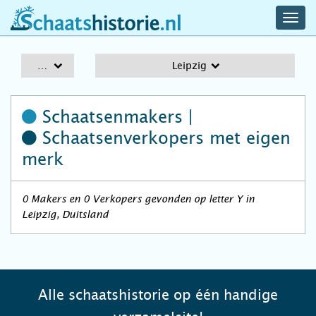
navig
schaatshistorie.nl
men
A-Z
Leipzig
Schaatsenmakers |
Schaatsenverkopers
met eigen
merk
0 Makers en 0 Verkopers gevonden op letter Y in
Leipzig, Duitsland
Alle schaatshistorie op één handige