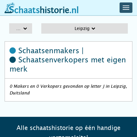
navig
schaatshistorie.nl
men
A-Z
Leipzig
Schaatsenmakers |
Schaatsenverkopers
met eigen
merk
0 Makers en 0 Verkopers gevonden op letter J in Leipzig,
Duitsland
Alle schaatshistorie op één handige