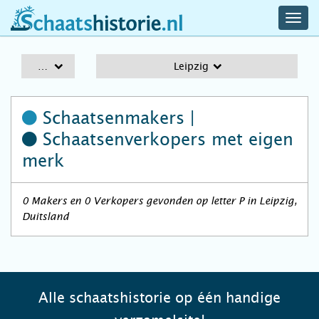
navig
schaatshistorie.nl
men
A-Z
Leipzig
Schaatsenmakers |
Schaatsenverkopers
met eigen
merk
0 Makers en 0 Verkopers gevonden op letter P in Leipzig,
Duitsland
Alle schaatshistorie op één handige