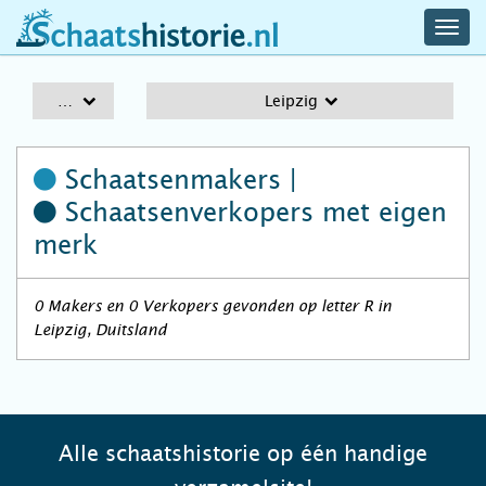
navig
schaatshistorie.nl
men
A-Z
Leipzig
Schaatsenmakers |
Schaatsenverkopers
met eigen
merk
0 Makers en 0 Verkopers gevonden op letter R in
Leipzig, Duitsland
Alle schaatshistorie op één handige