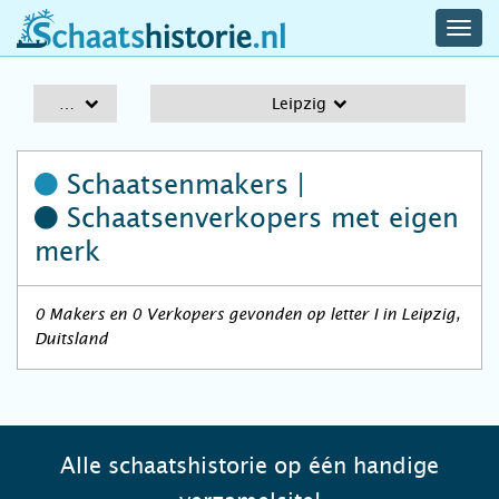
navig
schaatshistorie.nl
men
A-Z
Leipzig
Schaatsenmakers |
Schaatsenverkopers
met eigen
merk
0 Makers en 0 Verkopers gevonden op letter I in Leipzig,
Duitsland
Alle schaatshistorie op één handige