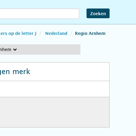
Zoeken
rs op de letter J
Nederland
Regio Arnhem
rnhem
gen merk