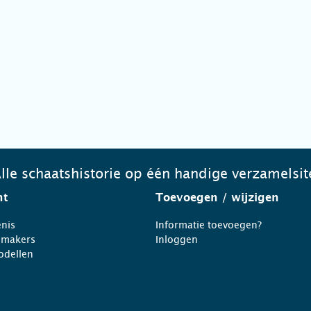
lle schaatshistorie op één handige verzamelsit
ht
Toevoegen
/ wijzigen
nis
Informatie toevoegen?
nmakers
Inloggen
odellen