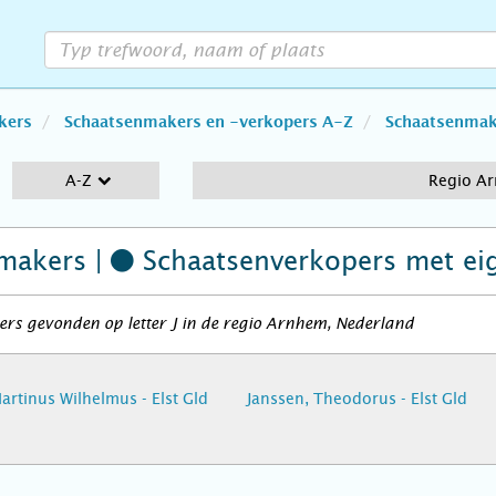
kers
Schaatsenmakers en -verkopers A-Z
Schaatsenmake
A-Z
Regio A
makers |
Schaatsenverkopers
met ei
rs gevonden op letter J in de regio Arnhem, Nederland
artinus Wilhelmus - Elst Gld
Janssen, Theodorus - Elst Gld