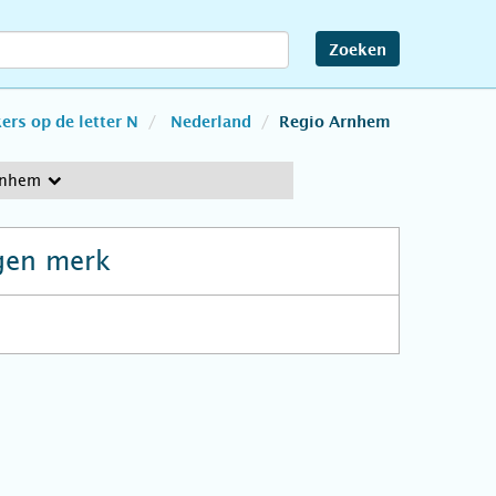
Zoeken
rs op de letter N
Nederland
Regio Arnhem
rnhem
gen merk