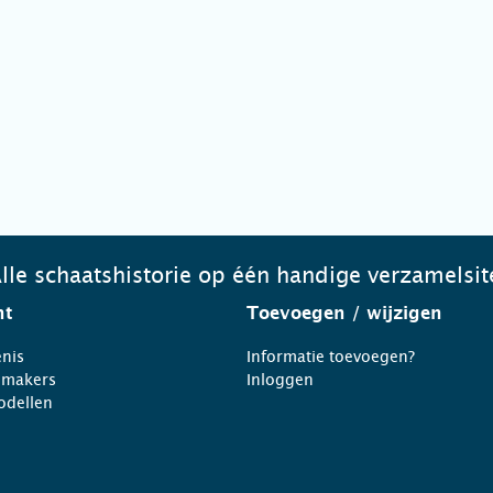
lle schaatshistorie op één handige verzamelsit
ht
Toevoegen
/ wijzigen
nis
Informatie toevoegen?
nmakers
Inloggen
odellen