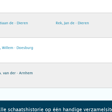
tiaan de - Dieren
Rek, Jan de - Dieren
, Willem - Doesburg
A. van der - Arnhem
lle schaatshistorie op één handige verzamelsit