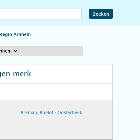
Zoeken
Regio Arnhem
rnhem
gen merk
Breman, Roelof - Oosterbeek