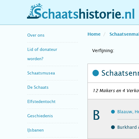
schaatshistorie.nl
Home
Schaatsenma
Over ons
Lid of donateur
Verfijning:
worden?
Schaatsen
Schaatsmusea
De Schaats
12 Makers en 4 Verko
Elfstedentocht
B
Blaauw, H
Geschiedenis
Burkhard 
IJsbanen