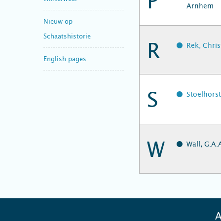
P
Arnhem
Nieuw op
Schaatshistorie
R
Rek, Chris
English pages
S
Stoelhorst
W
Wall, G.A.
A