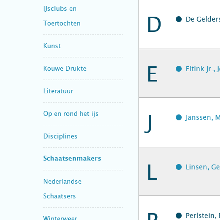
IJsclubs en
D
De Gelders
Toertochten
Kunst
E
Kouwe Drukte
Eltink jr.
Literatuur
Op en rond het ijs
J
Janssen, M
Disciplines
Schaatsenmakers
L
Linsen, Ge
Nederlandse
Schaatsers
Perlstein,
Winterweer