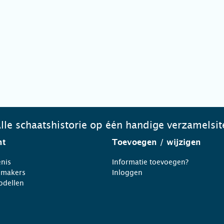
lle schaatshistorie op één handige verzamelsit
ht
Toevoegen
/ wijzigen
nis
Informatie toevoegen?
nmakers
Inloggen
odellen