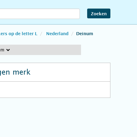
Zoeken
rs op de letter L
Nederland
Deinum
um
gen merk