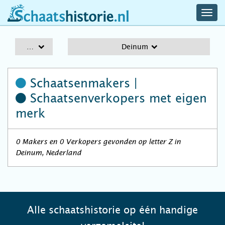
navig
schaatshistorie.nl
men
A-Z
Deinum
Schaatsenmakers |
Schaatsenverkopers
met eigen
merk
0 Makers en 0 Verkopers gevonden op letter Z in
Deinum, Nederland
Alle schaatshistorie op één handige