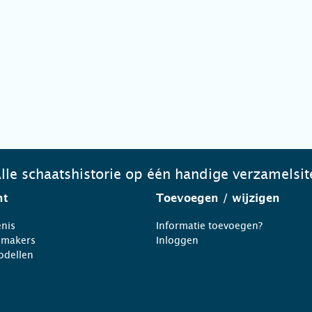
lle schaatshistorie op één handige verzamelsit
ht
Toevoegen
/ wijzigen
nis
Informatie toevoegen?
nmakers
Inloggen
odellen