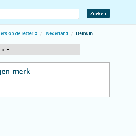
Zoeken
rs op de letter X
Nederland
Deinum
um
gen merk