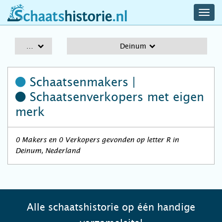
navig
schaatshistorie.nl
men
A-Z
Deinum
Schaatsenmakers |
Schaatsenverkopers
met eigen
merk
0 Makers en 0 Verkopers gevonden op letter R in
Deinum, Nederland
Alle schaatshistorie op één handige