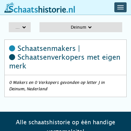
navig
schaatshistorie.nl
men
A-Z
Deinum
Schaatsenmakers |
Schaatsenverkopers
met eigen
merk
0 Makers en 0 Verkopers gevonden op letter J in
Deinum, Nederland
Alle schaatshistorie op één handige