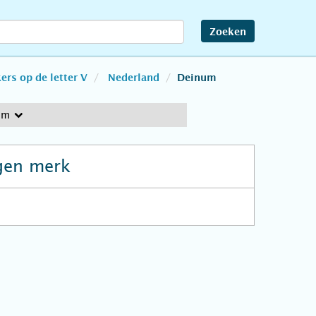
Zoeken
rs op de letter V
Nederland
Deinum
um
gen merk