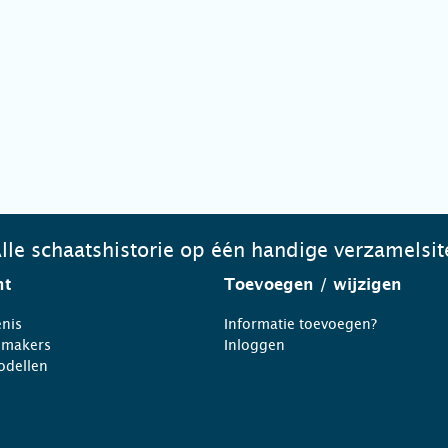
lle schaatshistorie op één handige verzamelsit
ht
Toevoegen
/ wijzigen
nis
Informatie toevoegen?
nmakers
Inloggen
odellen