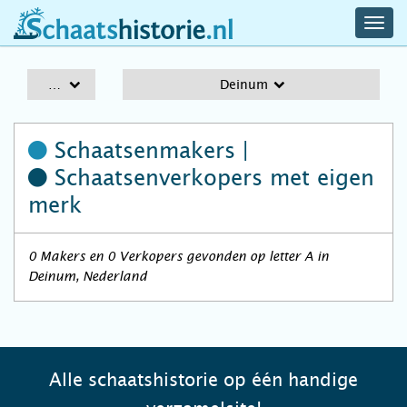
navig
schaatshistorie.nl
men
A-Z
Deinum
Schaatsenmakers |
Schaatsenverkopers
met eigen
merk
0 Makers en 0 Verkopers gevonden op letter A in
Deinum, Nederland
Alle schaatshistorie op één handige