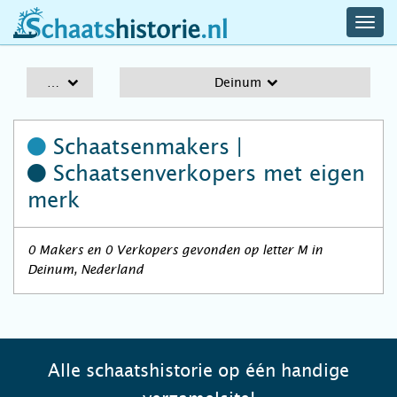
navig
schaatshistorie.nl
men
A-Z
Deinum
Schaatsenmakers |
Schaatsenverkopers
met eigen
merk
0 Makers en 0 Verkopers gevonden op letter M in
Deinum, Nederland
Alle schaatshistorie op één handige