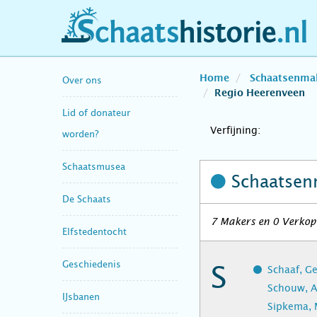
schaatshistorie.nl
Home
Schaatsenma
Over ons
Regio Heerenveen
Lid of donateur
Verfijning:
worden?
Schaatsmusea
Schaatsen
De Schaats
7 Makers en 0 Verkope
Elfstedentocht
Geschiedenis
S
Schaaf, Ge
Schouw, A
IJsbanen
Sipkema, 