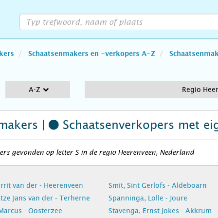
kers
Schaatsenmakers en -verkopers A-Z
Schaatsenmake
A-Z
Regio Hee
makers |
Schaatsenverkopers
met ei
rs gevonden op letter S in de regio Heerenveen, Nederland
rrit van der - Heerenveen
Smit, Sint Gerlofs - Aldeboarn
tze Jans van der - Terherne
Spanninga, Lolle - Joure
Marcus - Oosterzee
Stavenga, Ernst Jokes - Akkrum