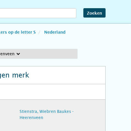
Zoeken
rs op de letter S
Nederland
renveen
gen merk
Stienstra, Wiebren Baukes -
Heerenveen