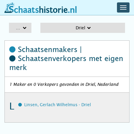
navig
schaatshistorie.nl
men
A-Z
Driel
Schaatsenmakers |
Schaatsenverkopers
met eigen
merk
1 Maker en 0 Verkopers gevonden in Driel, Nederland
L
Linsen, Gerlach Wilhelmus - Driel