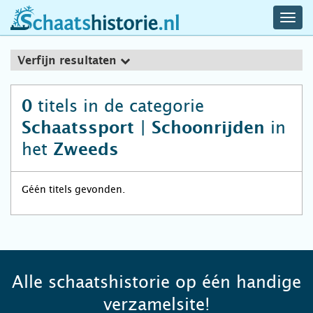
navig
schaatshistorie.nl
men
Verfijn resultaten
titels in de categorie
0
in
Schaatssport | Schoonrijden
het
Zweeds
Géén titels gevonden.
Alle schaatshistorie op één handige
verzamelsite!