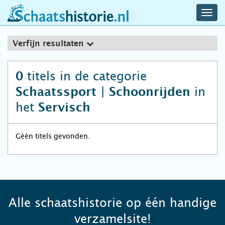
navig
schaatshistorie.nl
men
Verfijn resultaten
titels in de categorie
0
in
Schaatssport | Schoonrijden
het
Servisch
Géén titels gevonden.
Alle schaatshistorie op één handige
verzamelsite!