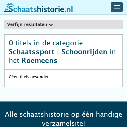
navig
schaatshistorie.nl
men
Verfijn resultaten
titels in de categorie
0
in
Schaatssport | Schoonrijden
het
Roemeens
Géén titels gevonden.
Alle schaatshistorie op één handige
verzamelsite!