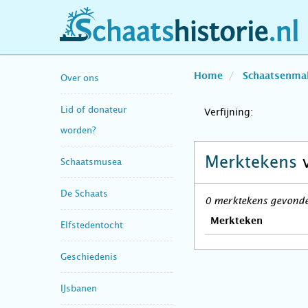
schaatshistorie.nl
Home
Schaatsenma
Over ons
Lid of donateur
Verfijning:
worden?
Merktekens
Schaatsmusea
De Schaats
0 merktekens gevonden
Merkteken
Elfstedentocht
Geschiedenis
IJsbanen