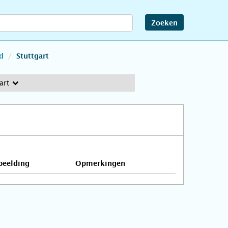
Zoeken
d
Stuttgart
art
beelding
Opmerkingen