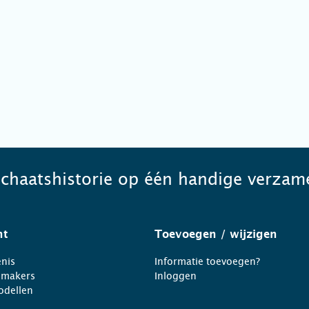
schaatshistorie op één handige verzame
ht
Toevoegen
/ wijzigen
nis
Informatie toevoegen?
nmakers
Inloggen
odellen