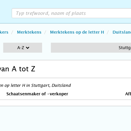
kers
Merktekens
Merktekens op de letter H
Duitslan
A-Z
Stuttg
van A tot Z
 op letter H in Stuttgart, Duitsland
Schaatsenmaker of -verkoper
Af