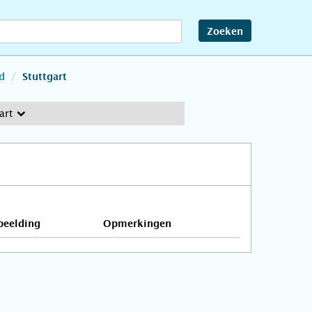
Zoeken
d
Stuttgart
art
beelding
Opmerkingen