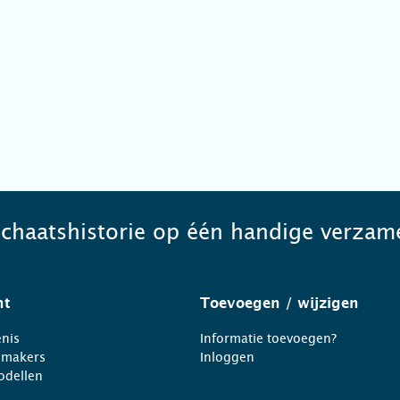
schaatshistorie op één handige verzame
ht
Toevoegen
/ wijzigen
nis
Informatie toevoegen?
nmakers
Inloggen
odellen