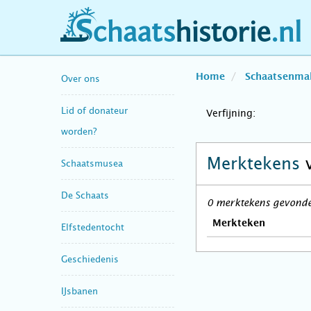
schaatshistorie.nl
Home
Schaatsenma
Over ons
Lid of donateur
Verfijning:
worden?
Merktekens
Schaatsmusea
De Schaats
0 merktekens gevonden
Merkteken
Elfstedentocht
Geschiedenis
IJsbanen