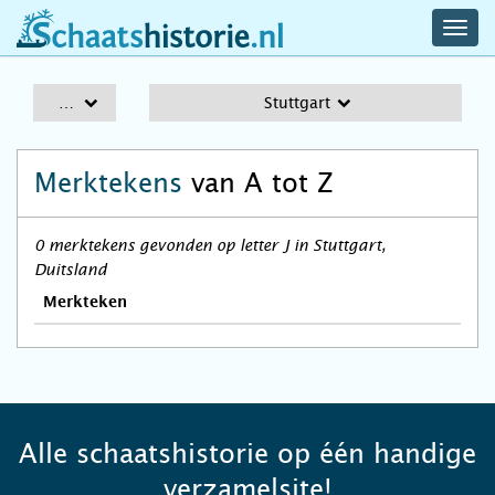
navig
schaatshistorie.nl
men
A-Z
Stuttgart
Merktekens
van A tot Z
0 merktekens gevonden op letter J in Stuttgart,
Duitsland
Merkteken
Alle schaatshistorie op één handige
verzamelsite!