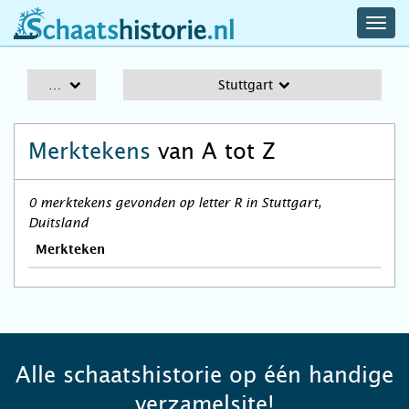
navig
schaatshistorie.nl
men
A-Z
Stuttgart
Merktekens
van A tot Z
0 merktekens gevonden op letter R in Stuttgart,
Duitsland
Merkteken
Alle schaatshistorie op één handige
verzamelsite!