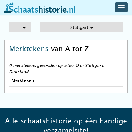
navig
schaatshistorie.nl
men
A-Z
Stuttgart
Merktekens
van A tot Z
0 merktekens gevonden op letter Q in Stuttgart,
Duitsland
Merkteken
Alle schaatshistorie op één handige
verzamelsite!