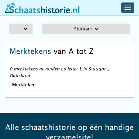
navig
schaatshistorie.nl
men
A-Z
Stuttgart
Merktekens
van A tot Z
0 merktekens gevonden op letter L in Stuttgart,
Duitsland
Merkteken
Alle schaatshistorie op één handige
verzamelsite!