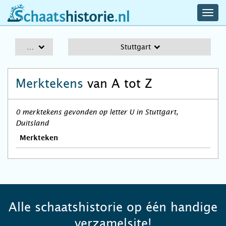
navig
schaatshistorie.nl
men
A-Z
Stuttgart
Merktekens
van A tot Z
0 merktekens gevonden op letter U in Stuttgart,
Duitsland
Merkteken
Alle schaatshistorie op één handige
verzamelsite!