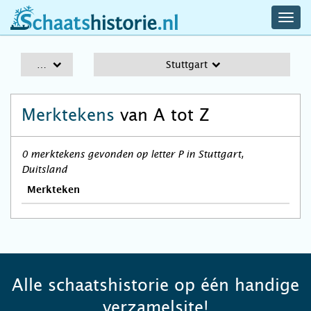
navig
schaatshistorie.nl
men
A-Z
Stuttgart
Merktekens
van A tot Z
0 merktekens gevonden op letter P in Stuttgart,
Duitsland
Merkteken
Alle schaatshistorie op één handige
verzamelsite!