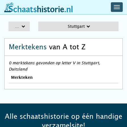
navig
schaatshistorie.nl
men
A-Z
Stuttgart
Merktekens
van A tot Z
0 merktekens gevonden op letter V in Stuttgart,
Duitsland
Merkteken
Alle schaatshistorie op één handige
verzamelsite!