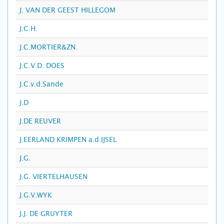
J. VAN DER GEEST HILLEGOM
J.C.H.
J.C.MORTIER&ZN.
J.C.V.D. DOES
J.C.v.d.Sande
J.D
J.DE REUVER
J.EERLAND KRIMPEN a.d.IJSEL
J.G.
J.G. VIERTELHAUSEN
J.G.V.WYK
J.J. DE GRUYTER