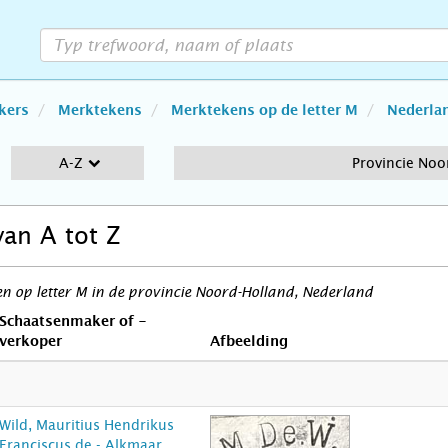
kers
Merktekens
Merktekens op de letter M
Nederla
A-Z
Provincie Noo
van A tot Z
 op letter M in de provincie Noord-Holland, Nederland
Schaatsenmaker of -
verkoper
Afbeelding
Wild, Mauritius Hendrikus
Franciscus de - Alkmaar