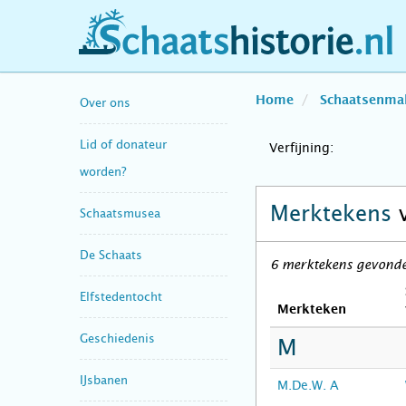
schaatshistorie.nl
Home
Schaatsenma
Over ons
Lid of donateur
Verfijning:
worden?
Merktekens
Schaatsmusea
De Schaats
6 merktekens gevonden
Elfstedentocht
Merkteken
Geschiedenis
M
IJsbanen
M.De.W. A