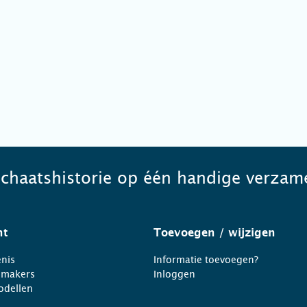
schaatshistorie op één handige verzame
ht
Toevoegen
/ wijzigen
nis
Informatie toevoegen?
nmakers
Inloggen
odellen