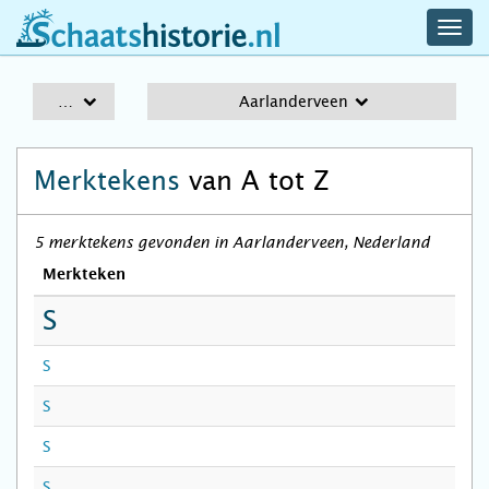
navig
schaatshistorie.nl
men
A-Z
Aarlanderveen
Merktekens
van A tot Z
5 merktekens gevonden in Aarlanderveen, Nederland
Merkteken
S
S
S
S
S