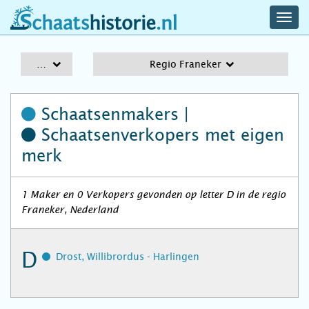
navig
schaatshistorie.nl
men
A-Z
Regio Franeker
Schaatsenmakers |
Schaatsenverkopers
met eigen
merk
1 Maker en 0 Verkopers gevonden op letter D in de regio
Franeker, Nederland
D
Drost, Willibrordus - Harlingen