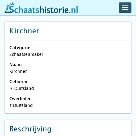
navig
schaatshistorie.nl
men
Kirchner
Categorie
Schaatsenmaker
Naam
Kirchner
Geboren
∗
Duitsland
Overleden
†
Duitsland
Beschrijving