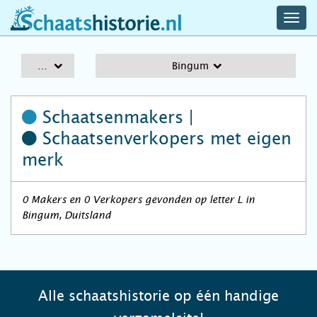
navig
schaatshistorie.nl
men
A-Z
Bingum
Schaatsenmakers |
Schaatsenverkopers
met eigen
merk
0 Makers en 0 Verkopers gevonden op letter L in
Bingum, Duitsland
Alle schaatshistorie op één handige