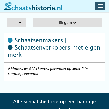
navig
schaatshistorie.nl
men
A-Z
Bingum
Schaatsenmakers |
Schaatsenverkopers
met eigen
merk
0 Makers en 0 Verkopers gevonden op letter P in
Bingum, Duitsland
Alle schaatshistorie op één handige