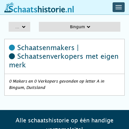
navig
schaatshistorie.nl
men
A-Z
Bingum
Schaatsenmakers |
Schaatsenverkopers
met eigen
merk
0 Makers en 0 Verkopers gevonden op letter A in
Bingum, Duitsland
Alle schaatshistorie op één handige