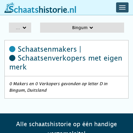
navig
schaatshistorie.nl
men
A-Z
Bingum
Schaatsenmakers |
Schaatsenverkopers
met eigen
merk
0 Makers en 0 Verkopers gevonden op letter D in
Bingum, Duitsland
Alle schaatshistorie op één handige